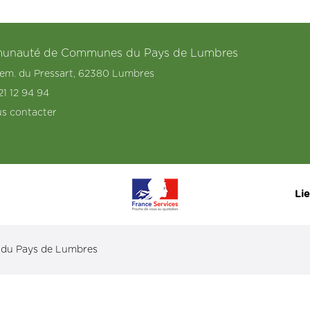
nauté de Communes du Pays de Lumbres
hem. du Pressart, 62380 Lumbres
21 12 94 94
s contacter
Lie
 du Pays de Lumbres