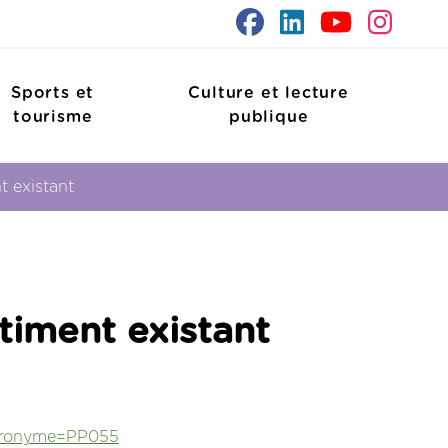
Sports et
Culture et lecture
tourisme
publique
t existant
timent existant
Acronyme=PP055