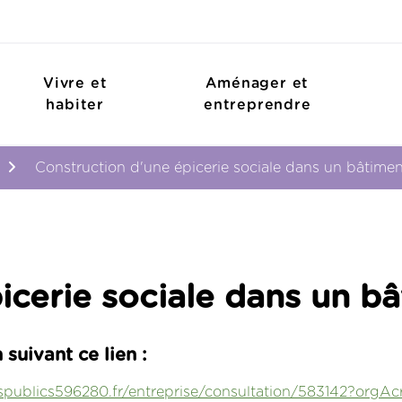
Vivre et
Aménager et
habiter
entreprendre
Construction d'une épicerie sociale dans un bâtimen
icerie sociale dans un bâ
 suivant ce lien :
espublics596280.fr/entreprise/consultation/583142?org