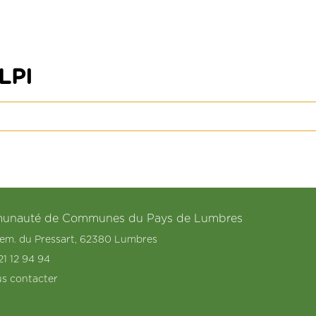
LPI
nauté de Communes du Pays de Lumbres
hem. du Pressart, 62380 Lumbres
21 12 94 94
s contacter