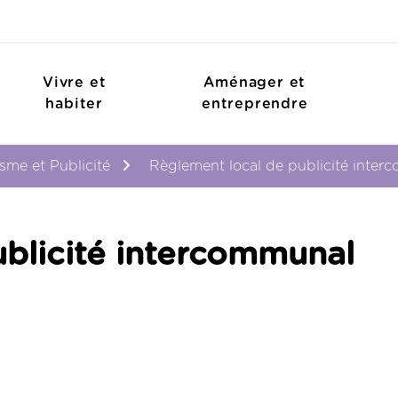
Vivre et
Aménager et
habiter
entreprendre
sme et Publicité
Règlement local de publicité inte
blicité intercommunal