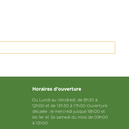
Horaires d'ouverture
Du Lundi au Vendredi, de 8h30 à
12h00 et de 13h30 à 17h00 Ouverture
décalée : le mercredi jusque 18h00 et
les 1er et 3e samedi du mois de 09h00
à 12h00