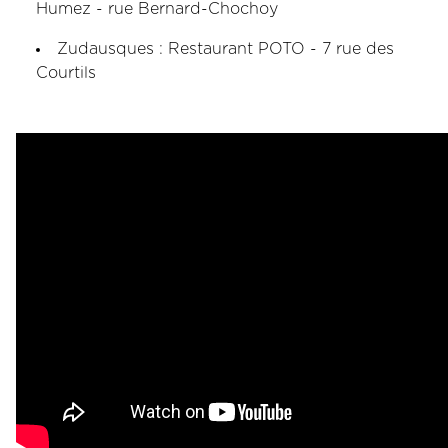
Humez - rue Bernard-Chochoy
Zudausques : Restaurant POTO - 7 rue des
Courtils