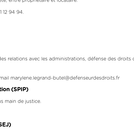
é, entre propriétaire et locataire.
 12 94 94.
es relations avec les administrations, défense des droits de
mail marylene.legrand-butel@defenseurdesdroits.fr
tion
(SPIP)
s main de justice.
SEJ)