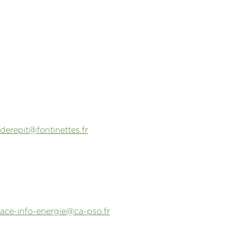
derepit@fontinettes.fr
ace-info-energie@ca-pso.fr